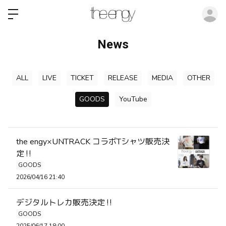
ロ
News
ALL
LIVE
TICKET
RELEASE
MEDIA
OTHER
GOODS
YouTube
the engy×UNTRACK コラボTシャツ販売決
定‼️
GOODS
2026/04/16 21:40
デジタルトレカ販売決定‼️
GOODS