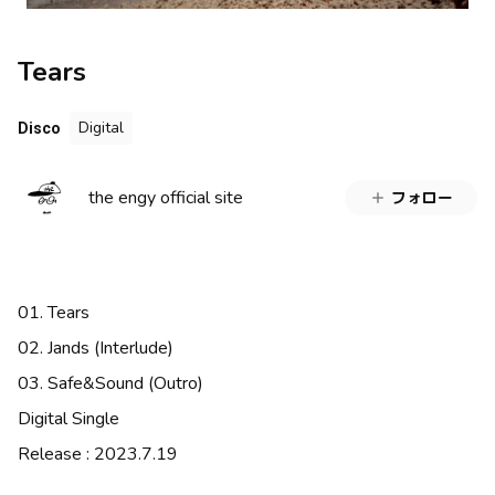
Tears
Digital
Disco
the engy official site
フォロー
01. Tears
02. Jands (Interlude)
03. Safe&Sound (Outro)
Digital Single
Release : 2023.7.19