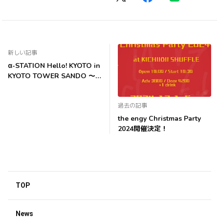
新しい記事
α-STATION Hello! KYOTO in
KYOTO TOWER SANDO ～
Kyoto Tower 60th
Anniversary SPECIAL LIVE～
過去の記事
the engy Christmas Party
2024開催決定！
TOP
News